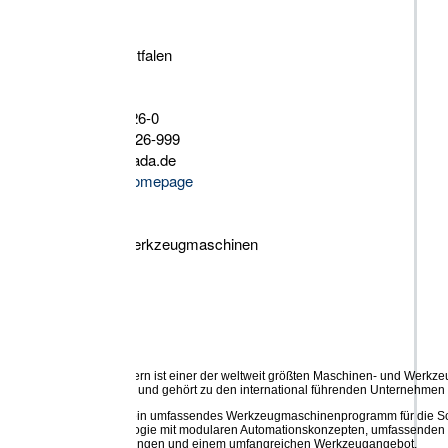
tfalen
26-0
 26-999
ada.de
omepage
Werkzeugmaschinen
 ist einer der weltweit größten Maschinen- und Werkzeughersteller für die
und gehört zu den international führenden Unternehmen seiner Branche.
 ein umfassendes Werkzeugmaschinenprogramm für die Schneid-, Stanz-, Biege-
ogie mit modularen Automationskonzepten, umfassenden Serviceleistungen,
ngen und einem umfangreichen Werkzeugangebot.